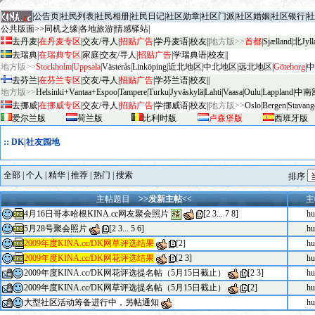
|
公告页
|
社民列表
|
社民相册
|
社民日记
|
社区勋章
|
社区门派
|
社区婚姻
|
社区银行
|
社
公共版面>>
同机之缘
|
各地旅游
|
情感驿站
|
去丹麦
|
在丹麦专区
|
交友/寻人
|
招贴广告
|
学丹麦语
|
校友
||
地方版>>
首都
|
Sjælland
|
北Jyll
去瑞典
|
在瑞典专区
|
家庭
|
交友/寻人
|
招贴广告
|
学瑞典语
|
校友
||
地方版>>
Stockholm
|
Uppsala
|
V
äster
ås
|
Linköping
|
近北地区
|
中北地区
|
远北地区
|
G
öteborg
|
中
去芬兰
|
在芬兰专区
|
交友/寻人
|
招贴广告
|
学芬兰语
|
校友
||
地方版>>
Helsinki+Vantaa+Espoo
|
Tampere
|
Turku
|
Jyv
äskylä
|
Lahti
|
Vaasa
|
Oulu
|
Lapp
land
|
中南
去挪威
|
在挪威专区
|
交友/寻人
|
招贴广告
|
学挪威语
|
校友
||
地方版>>
Oslo
|
Bergen
|
Stavang
爱尔兰版
荷兰版
比利时版
卢森堡版
西班牙版
::
DK|社友园地
全部
|
个人
|
精华
|
推荐
|
热门
|
搜索
排序
主帖题目
>>发新主帖<<
主
4月16日哥本哈根KINA.cc网友聚会照片
[
2
3
...
7
8
]
hu
5月28号聚会照片
[
2
3
...
5
6
]
hu
2009年度KINA.cc/DK网草评选结果
[
2
]
hu
2009年度KINA.cc/DK网花评选结果
[
2
3
]
hu
2009年度KINA.cc/DK网花评选提名帖（5月15日截止）
[
2
3
]
hu
2009年度KINA.cc/DK网草评选提名帖（5月15日截止）
[
2
]
hu
大型社区活动筹备进行中，另帖通知
hu