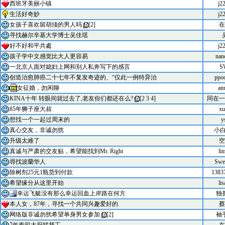
西班牙美丽小镇
j2
生活好奇妙
j2
女孩子喜欢留胡须的男人吗
[
2
]
在
寻找赫尔辛基大学博士吴佳瑶
好不好和平共處
j2
孩子学中文感觉比大人更容易
nan
一北京人面对媳妇上网和别人私奔写下的感言
S
创造治愈肺癌二十七年不复发奇迹的、“仅此一例特异治
ppo
女征婚，勿闲聊
an
KINA十年 转眼间就过去了,老友你们都还在么?
[
2
3
4
]
同在一
85年狮子座大叔
xu
想找一个一起过周末的
y
真心交友，非诚勿扰
小白A
升级太难了
空
真诚与严肃的交友贴，希望能找到Mr. Right
li
尋找波蘭华人
Swe
除树剂25元1瓶货到付款
1383
希望缘分从这里开始
li
幸运飞艇没有那么幸运回血上岸路在何方
独
本人女，87年，寻找一个共同兴趣爱好的
蔡
网络版非诚勿扰希望单身男女参加
[
2
]
袖