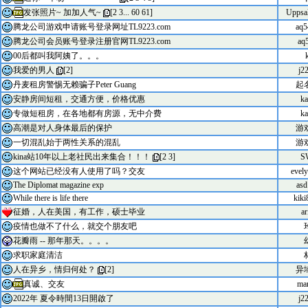
发张照片~ 加加人气~
[
2
3
...
60
61
]
Uppsa
腾龙公司游戏申请账号登录网址TL9223.com
aq5
腾龙公司会员账号登录注册官网TL9223.com
aq
00后都叫我阿姨了。。。
我爱的男人
[
2
]
j2
丹麦租房警惕无赖骗子Peter Guang
起
安静房间短租，交通方便，价格优惠
ka
专做短租房，在各地都有房源，无中介费
ka
高潮是对人身体最后的保护
游
一切混乱始于两性关系的混乱
游
kina站10年以上老社民出来集合！！！
[
2
3
]
S
这个网站已经没有人使用了吗？交友
evel
The Diplomat magazine exp
asd
While there is life there
kik
征婚，人在美国，有工作，硕士毕业
ar
疫情也做不了什么，就交个朋友吧
花瓣雨 -- 那年那天。。。。
求职家庭清洁
人在异乡，情归何处？
[
2
]
异
真诚、交友
mar
2022年 夏令時間13日開啟了
j2