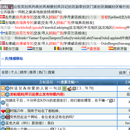
|
公告页
|
社民列表
|
社民相册
|
社民日记
|
社区勋章
|
社区门派
|
社区婚姻
|
社区银行
|
社
公共版面>>
同机之缘
|
各地旅游
|
情感驿站
|
去丹麦
|
在丹麦专区
|
交友/寻人
|
招贴广告
|
学丹麦语
|
校友
||
地方版>>
首都
|
Sjælland
|
北Jyll
去瑞典
|
在瑞典专区
|
家庭
|
交友/寻人
|
招贴广告
|
学瑞典语
|
校友
||
地方版>>
Stockholm
|
Uppsala
|
V
äster
ås
|
Linköping
|
近北地区
|
中北地区
|
远北地区
|
G
öteborg
|
中
去芬兰
|
在芬兰专区
|
交友/寻人
|
招贴广告
|
学芬兰语
|
校友
||
地方版>>
Helsinki+Vantaa+Espoo
|
Tampere
|
Turku
|
Jyv
äskylä
|
Lahti
|
Vaasa
|
Oulu
|
Lapp
land
|
中南
去挪威
|
在挪威专区
|
交友/寻人
|
招贴广告
|
学挪威语
|
校友
||
地方版>>
Oslo
|
Bergen
|
Stavang
爱尔兰版
荷兰版
比利时版
卢森堡版
西班牙版
::
共|情感驿站
全部
|
个人
|
精华
|
推荐
|
热门
|
搜索
排序
主帖题目
>>发新主帖<<
主
到 這 兒 為 你 愛 的 人 留 一 句 話
[
2
3
...
78
79
]
发帖规则(即日起禁止发布转载内容)
花
结婚生子后，十分怀念KINA的老朋友们，你们都在哪里，在干嘛~?
[
2
3
]
时隔25年，我终于站在了都柏林。
突然想起这个网站，各位老友还有在的吗?
蓝色大叔（001）新加坡1：表白
Jus
送你一个吻~~~~~~~~~~~
[
2
3
4
5
]