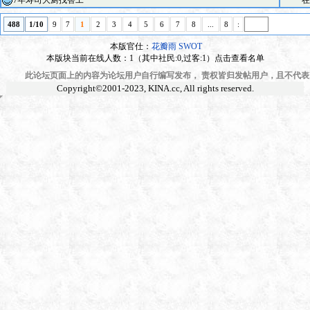
7年寿司大厨找替工
在
488
1/10
9
7
1
2
3
4
5
6
7
8
...
8
:
本版官仕：
花瓣雨
SWOT
本版块当前在线人数：1（其中社民:0,过客:1）点击查看名单
此论坛页面上的内容为论坛用户自行编写发布， 责权皆归发帖用户，且不代表KI
Copyright©2001-2023,
KINA.cc
, All rights reserved.