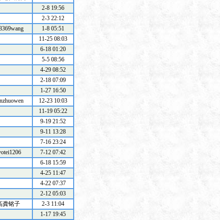
2-8 19:56
2-3 22:12
8369wang
1-8 05:51
11-25 08:03
6-18 01:20
5-5 08:56
4-29 08:52
2-18 07:09
1-27 16:50
nzhuowen
12-23 10:03
11-19 05:22
9-19 21:52
9-11 13:28
7-16 23:24
yotei1206
7-12 07:42
6-18 15:59
4-25 11:47
4-22 07:37
2-12 05:03
高龚铭子
2-3 11:04
1-17 19:45