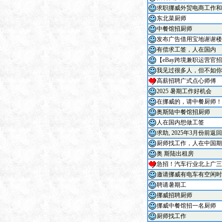
求职挪威外贸电商工作和
东北菜厨师
中餐馆招厨师
发布广告借用宝地谢谢楼
有偿求工签，人在国内
【eBay跨境兼职运营官
我见过很多人，但不如你
高薪招聘广式点心师傅
2025 暑期工作好机会
在挪威的，请中餐厨师！
奥斯陆中餐馆招厨师
人在国内想做工签
求助, 2025年3月份前
厨师找工作，人在中国期
奥 斯陆出租房
急招！汽车行业北上广三
邀请挪威有电车有空闲时
聘请暑期工
挪威招聘厨师
挪威中餐馆招一名厨师
厨师找工作