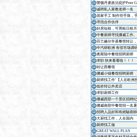
警惕丹麦政治庇护Peter G
诚聘私人家教老师一名
居家手工 制作些手珠，
寻找合作伙伴
好房短租，可周租日租月
中餐厨师寻找挪威工作。
芬兰赫尔辛基餐馆转让，
中汽研欧洲 有偿市场调
奥斯陆中餐馆招聘厨师
求职 快来看看啦！！！
转让西餐馆
挪威小镇餐馆招聘厨师
厨师找工作‘【人在欧洲
低价转让外卖店
求职厨师工作
挪威西部一个景区招聘纪
挪威南部中餐馆招一名暑
招聘人品好和有經驗廚師
大厨找工作，人在国内
厨师找工做
GREAT WALL PLAN