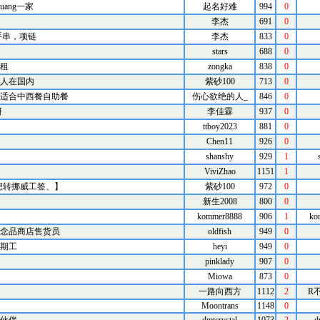
uang一家
起名好难
994
0
李杰
691
0
手串，项链
李杰
833
0
stars
688
0
租
zongka
838
0
人在国内
紫砂100
713
0
适合中西餐自助餐
伤心欲绝的人_
846
0
研
李佳霖
937
0
ttboy2023
881
0
Chen11
926
0
shanshy
929
1
ViviZhao
1151
1
想转挪威工签、】
紫砂100
972
0
新生2008
800
0
kommer8888
906
1
ko
念品商店售货员
oldfish
949
0
期工
heyi
949
0
pinklady
907
0
Miowa
873
0
一路向西方
1112
2
R
Moontrans
1148
0