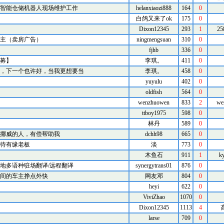
智能仓储机器人现场维护工作
helanxiaozi888
164
0
白鸽又来了ok
175
0
Dixon12345
293
1
25
主（卖房广告）
ningmengsuan
310
0
fjhb
336
0
招募】
李琪。
411
0
，下一个也许好，当我更想要当
李琪。
458
0
yuyulu
402
0
oldfish
564
0
wenzhuowen
833
2
we
ttboy1975
598
0
林丹
589
0
返回挪威的人，有偿帮助我
dchh98
665
0
待有缘老板
淡
773
0
木鱼石
911
1
k
地多语种驻场翻译/远程翻译
synergytrans01
876
0
间的车主挣点外快
网友邓
804
0
heyi
622
0
ViviZhao
1070
0
Dixon12345
1113
4
larse
709
0