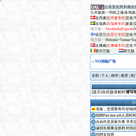
|
公告页
|
社民列表
|
社
公共版面>>
同机之缘
|
各地旅
去丹麦
|
在丹麦专区
|
交友/
去瑞典
|
在瑞典专区
|
家庭
|
地方版>>
Stockholm
|
Uppsala
|
去芬兰
|
在芬兰专区
|
交友/
地方版>>
Helsinki+Vantaa+Es
去挪威
|
在挪威专区
|
交友/
爱尔兰版
荷兰版
::
NO|招贴广告
全部
|
个人
|
精华
|
推荐
|
热
[提示]
在此版
发帖时
请写
主
老板，您需要寿司/炒锅
招聘Part time job人
自由作息居家共事 寻求
诚招长期事业搭档 时间自
招聘女技师