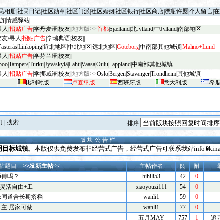
民相册
|
社民日记
|
社区勋章
|
社区门派
|
社区婚姻
|
社区银行
|
社区商店
|
漂瓶许愿
|
个人留言
|
在
游
|
情感驿站
|
寻人
|
招贴广告
|
学丹麦语
|
校友
||
地方版>>
首都
|
Sjælland
|
北Jylland
|
中Jylland
|
南部地区
交友/寻人
|
招贴广告
|
学瑞典语
|
校友
||
V
äster
ås
|
Linköping
|
近北地区
|
中北地区
|
远北地区
|
G
öteborg
|
中南部其他城镇
|
Malm
ö+Lund
寻人
|
招贴广告
|
学芬兰语
|
校友
||
poo
|
Tampere
|
Turku
|
Jyv
äskylä
|
Lahti
|
Vaasa
|
Oulu
|
Lapp
land
|
中南部其他城镇
寻人
|
招贴广告
|
学挪威语
|
校友
||
地方版>>
Oslo
|
Bergen
|
Stavanger
|
Trondheim
|
其他城镇
比利时版
卢森堡版
西班牙版
意大利版
希
门
|
搜索
排序
版 块 公 告 栏
明目标城镇
。本版仅供免费发布非经营式广告，经营式广告可联系我站info
ki
帖题目
>>发新主帖<<
主帖作者
阅
附
师傅吗？
hihili53
42
0
员时间灵活自由+工
xiaoyouzi111
54
0
志同道合长期搭档
wanli1
59
0
主 居家可做
wanli1
77
0
五月MAY
757
1
追