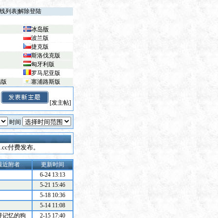
线列表
|
解除登陆
冰岛版
波兰版
捷克版
斯洛伐克版
匈牙利版
罗马尼亚版
腊版
塞浦路斯版
[发主帖]
时间
na.cc付费发布。
最近附者
更新时间
6-24 13:13
5-21 15:46
5-18 10:36
5-14 11:08
寻记忆的狗
2-15 17:40