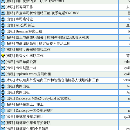
[招聘]
自由灵活的第二职业（part time）
w
[求职]
找寿司工作
东
[招聘]
丹麦寿司餐馆招聘工签 联系电话93203888
[出售]
寿司店转让
y
[出售]
AB公司转让
一直
[出租]
Bromma 好房出租
[招聘]
线上电商兼职招募｜时间弹性&#12539;收入可观
w
[招聘]
电商团队急招 | 稳定薪资 + 灵活工时
w
[求职]
厨师，寿司师傅找工作
[求职]
勤奋女生求职工作
荷
[出租]
出租单间公寓
utl
[出售]
出售别墅一栋
ky4
[出租]
upplands vasby房间出租
ky4
[求职]
求职瑞典外贸电商工作和智能仓储机器人现场维护工作
hela
[出租]
房间出租
A
[出租]
房间出租
A
[出租]
Danderyds M&#246;rbylund 公寓整租
n
[招聘]
招聘短期工厂施工
[出租]
Danderyd一套公寓房整租
n
[出售]
哥德堡按摩店转让
qw5
[招聘]
斯德哥尔摩餐厅招兼职
[出租]
斯德哥尔摩3个月短租
je