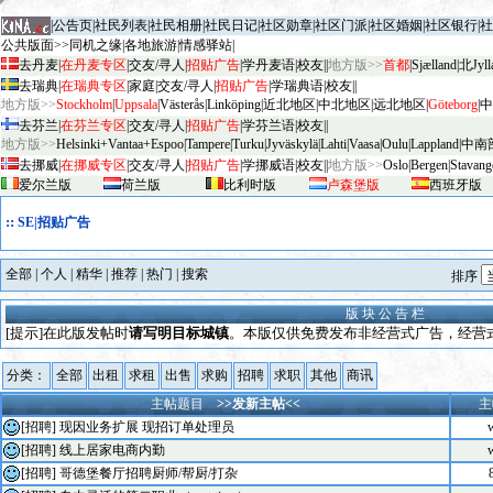
|
公告页
|
社民列表
|
社民相册
|
社民日记
|
社区勋章
|
社区门派
|
社区婚姻
|
社区银行
|
社
公共版面>>
同机之缘
|
各地旅游
|
情感驿站
|
去丹麦
|
在丹麦专区
|
交友/寻人
|
招贴广告
|
学丹麦语
|
校友
||
地方版>>
首都
|
Sjælland
|
北Jyll
去瑞典
|
在瑞典专区
|
家庭
|
交友/寻人
|
招贴广告
|
学瑞典语
|
校友
||
地方版>>
Stockholm
|
Uppsala
|
V
äster
ås
|
Linköping
|
近北地区
|
中北地区
|
远北地区
|
G
öteborg
|
中
去芬兰
|
在芬兰专区
|
交友/寻人
|
招贴广告
|
学芬兰语
|
校友
||
地方版>>
Helsinki+Vantaa+Espoo
|
Tampere
|
Turku
|
Jyv
äskylä
|
Lahti
|
Vaasa
|
Oulu
|
Lapp
land
|
中南
去挪威
|
在挪威专区
|
交友/寻人
|
招贴广告
|
学挪威语
|
校友
||
地方版>>
Oslo
|
Bergen
|
Stavang
爱尔兰版
荷兰版
比利时版
卢森堡版
西班牙版
::
SE|招贴广告
全部
|
个人
|
精华
|
推荐
|
热门
|
搜索
排序
版 块 公 告 栏
[提示]在此版发帖时
请写明目标城镇
。本版仅供免费发布非经营式广告，经营式广
分类：
全部
出租
求租
出售
求购
招聘
求职
其他
商讯
主帖题目
>>发新主帖<<
主
[招聘]
现因业务扩展 现招订单处理员
w
[招聘]
线上居家电商内勤
w
[招聘]
哥德堡餐厅招聘厨师/帮厨/打杂