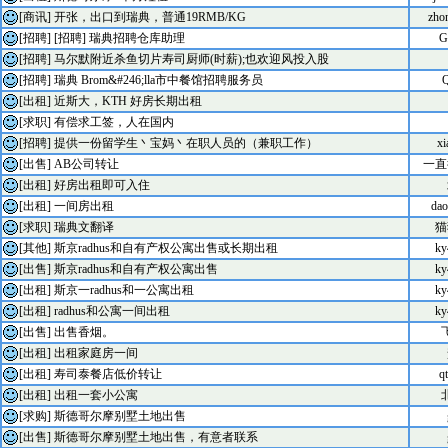
[商讯]
开张，出口到瑞典，普通19RMB/KG
zho
[招聘]
[招聘] 瑞典招聘仓库助理
G
[招聘]
马尔默附近杀鱼切片寿司厨师(时薪);也欢迎风投入股
[招聘]
瑞典 Brom&#246;lla市中餐馆招聘服务员
Q
[出租]
近斯大，KTH 好房长期出租
[求职]
有偿求工签，人在国内
[招聘]
提供一份留学生丶宝妈丶在职人员的（兼职工作）
xi
[出售]
AB公司转让
一直
[出租]
好房出租即可入住
[出租]
一间房出租
dao
[求职]
瑞典文翻译
猫
[其他]
斯京radhus和自有产权公寓出售或长期出租
ky
[出售]
斯京radhus和自有产权公寓出售
ky
[出租]
斯京一radhus和一公寓出租
ky
[出租]
radhus和公寓一间出租
ky
[出售]
出售香烟。
[出租]
出租家庭房一间
[出租]
寿司泰餐店低价转让
q
[出租]
出租一套小公寓
[求购]
斯德哥尔摩别墅土地出售
[出售]
斯德哥尔摩别墅土地出售，有意者联系