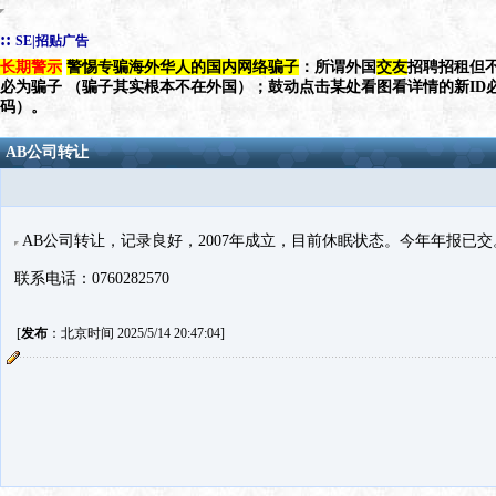
::
SE|招贴广告
长期警示
警惕专骗海外华人的国内网络骗子
：所谓外国
交友
招聘招租但不
必为骗子 （骗子其实根本不在外国）；鼓动点击某处看图看详情的新ID
码）。
AB公司转让
AB公司转让，记录良好，2007年成立，目前休眠状态。今年年报已交
联系电话：0760282570
[
发布
：北京时间 2025/5/14 20:47:04]