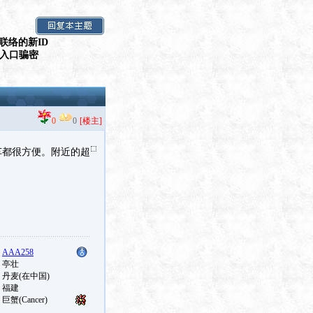
联络的新ID
假入口骗密
0
0
[楼主]
交车都很方便。附近的超