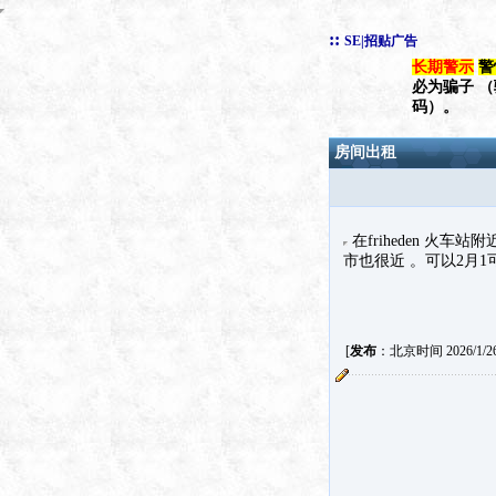
::
SE|招贴广告
长期警示
警
必为骗子 
码）。
房间出租
在friheden 火
市也很近 。可以2月1可
[
发布
：北京时间 2026/1/26 