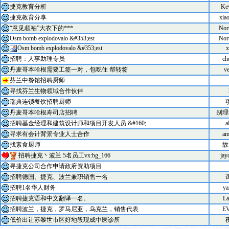
捷克教育分析
Ke
捷克教育分享
xia
“意见领袖”大衣下的***
Nor
Osm bomb explodovalo &#353;est
Nor
Osm bomb explodovalo &#353;est
x
招聘：人事助理专员
chu
丹麦哥本哈根需要工签一对，包吃住 帮转签
ve
芬兰中餐馆招聘厨师
寻找芬兰生物领域合作伙伴
瑞典连锁餐饮招聘厨师
丹麦哥本哈根寿司店招聘
别理
招聘基金经理和建筑设计师和项目开发人员 &#160;
a
寻求有会计背景专业人士合作
am
找素食厨师
故
招聘捷克丶波兰 5名员工vx:bg_166
jay
寻捷克公司合作申请政府资助项目
招聘德国、捷克、波兰兼职销售一名
招聘1名华人财务
ya
招聘捷克语和中文翻译一名。
La
招聘波兰，捷克，罗马尼亚，乌克兰，销售代表
E
低价出让苏黎世市区好地段现成中医诊所