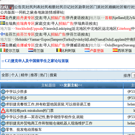
|
公告页
|
社民列表
|
社民相册
|
社民日记
|
社区勋章
|
社区门派
|
社区婚姻
|
社区银行
|
社
公共版面>>
同机之缘
|
各地旅游
|
情感驿站
|
去丹麦
|
在丹麦专区
|
交友/寻人
|
招贴广告
|
学丹麦语
|
校友
||
地方版>>
首都
|
Sjælland
|
北Jyll
去瑞典
|
在瑞典专区
|
家庭
|
交友/寻人
|
招贴广告
|
学瑞典语
|
校友
||
地方版>>
Stockholm
|
Uppsala
|
V
äster
ås
|
Linköping
|
近北地区
|
中北地区
|
远北地区
|
G
öteborg
|
中
去芬兰
|
在芬兰专区
|
交友/寻人
|
招贴广告
|
学芬兰语
|
校友
||
地方版>>
Helsinki+Vantaa+Espoo
|
Tampere
|
Turku
|
Jyv
äskylä
|
Lahti
|
Vaasa
|
Oulu
|
Lapp
land
|
中南
去挪威
|
在挪威专区
|
交友/寻人
|
招贴广告
|
学挪威语
|
校友
||
地方版>>
Oslo
|
Bergen
|
Stavang
爱尔兰版
荷兰版
比利时版
卢森堡版
西班牙版
::
CZ|捷克华人及中国留学生之家论坛首版
全部
|
个人
|
精华
|
推荐
|
热门
|
搜索
排序
主帖题目
>>发新主帖<<
主
中学以少胜多
伊53
中学以少胜多
伊53
求职捷克餐馆工作,持有欧盟他国居留,可以很容易工签
hela
出布拉格park mirakulum的门票
l
中学以少胜多---英语记性,数学领悟学校作业,就能
伊53
求职捷克外贸电商工作和智能仓储机器人现场维护工作
hela
零售、批发电动滑板车