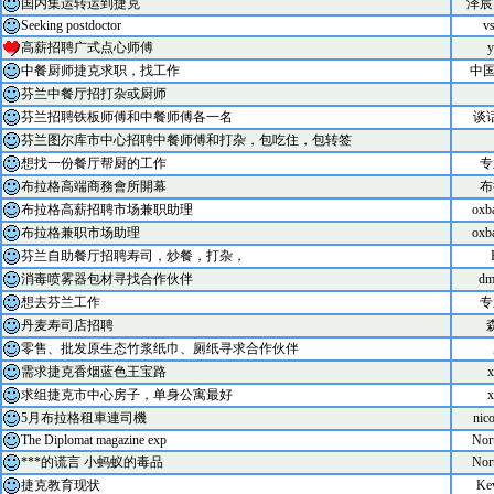
国内集运转运到捷克
泽宸
Seeking postdoctor
v
高薪招聘广式点心师傅
y
中餐厨师捷克求职，找工作
中国
芬兰中餐厅招打杂或厨师
芬兰招聘铁板师傅和中餐师傅各一名
谈
芬兰图尔库市中心招聘中餐师傅和打杂，包吃住，包转签
想找一份餐厅帮厨的工作
专
布拉格高端商務會所開幕
布
布拉格高薪招聘市场兼职助理
oxb
布拉格兼职市场助理
oxb
芬兰自助餐厅招聘寿司，炒餐，打杂，
消毒喷雾器包材寻找合作伙伴
dm
想去芬兰工作
专
丹麦寿司店招聘
零售、批发原生态竹浆纸巾、厕纸寻求合作伙伴
需求捷克香烟蓝色王宝路
x
求组捷克市中心房子，单身公寓最好
x
5月布拉格租車連司機
nic
The Diplomat magazine exp
Nor
***的谎言 小蚂蚁的毒品
Nor
捷克教育现状
Ke