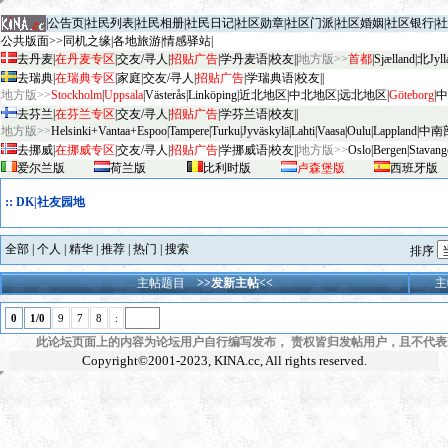
|
公告页
|
社民列表
|
社民相册
|
社民日记
|
社区勋章
|
社区门派
|
社区婚姻
|
社区银行
|
社
公共版面>>
同机之缘
|
各地旅游
|
情感驿站
|
去丹麦
|
在丹麦专区
|
交友/寻人
|
招贴广告
|
学丹麦语
|
校友
||
地方版>>
首都
|
Sjælland
|
北Jyll
去瑞典
|
在瑞典专区
|
家庭
|
交友/寻人
|
招贴广告
|
学瑞典语
|
校友
||
地方版>>
Stockholm
|
Uppsala
|
V
äster
ås
|
Linköping
|
近北地区
|
中北地区
|
远北地区
|
G
öteborg
|
中
去芬兰
|
在芬兰专区
|
交友/寻人
|
招贴广告
|
学芬兰语
|
校友
||
地方版>>
Helsinki+Vantaa+Espoo
|
Tampere
|
Turku
|
Jyv
äskylä
|
Lahti
|
Vaasa
|
Oulu
|
Lapp
land
|
中南
去挪威
|
在挪威专区
|
交友/寻人
|
招贴广告
|
学挪威语
|
校友
||
地方版>>
Oslo
|
Bergen
|
Stavang
爱尔兰版
荷兰版
比利时版
卢森堡版
西班牙版
::
DK|社友园地
全部
|
个人
|
精华
|
推荐
|
热门
|
搜索
排序
主帖题目
>>发新主帖<<
主
0
1/0
9
7
8
:
此论坛页面上的内容为论坛用户自行编写发布， 责权皆归发帖用户，且不代表KI
Copyright©2001-2023,
KINA.cc
, All rights reserved.