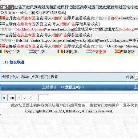
|
公告页
|
社民列表
|
社民相册
|
社民日记
|
社区勋章
|
社区门派
|
社区婚姻
|
社区银行
|
社
公共版面>>
同机之缘
|
各地旅游
|
情感驿站
|
去丹麦
|
在丹麦专区
|
交友/寻人
|
招贴广告
|
学丹麦语
|
校友
||
地方版>>
首都
|
Sjælland
|
北Jyll
去瑞典
|
在瑞典专区
|
家庭
|
交友/寻人
|
招贴广告
|
学瑞典语
|
校友
||
地方版>>
Stockholm
|
Uppsala
|
V
äster
ås
|
Linköping
|
近北地区
|
中北地区
|
远北地区
|
G
öteborg
|
中
去芬兰
|
在芬兰专区
|
交友/寻人
|
招贴广告
|
学芬兰语
|
校友
||
地方版>>
Helsinki+Vantaa+Espoo
|
Tampere
|
Turku
|
Jyv
äskylä
|
Lahti
|
Vaasa
|
Oulu
|
Lapp
land
|
中南
去挪威
|
在挪威专区
|
交友/寻人
|
招贴广告
|
学挪威语
|
校友
||
地方版>>
Oslo
|
Bergen
|
Stavang
爱尔兰版
荷兰版
比利时版
卢森堡版
西班牙版
::
FI|校友联谊
全部
|
个人
|
精华
|
推荐
|
热门
|
搜索
排序
主帖题目
>>发新主帖<<
主
0
1/0
9
7
8
:
此论坛页面上的内容为论坛用户自行编写发布， 责权皆归发帖用户，且不代表KI
Copyright©2001-2023,
KINA.cc
, All rights reserved.