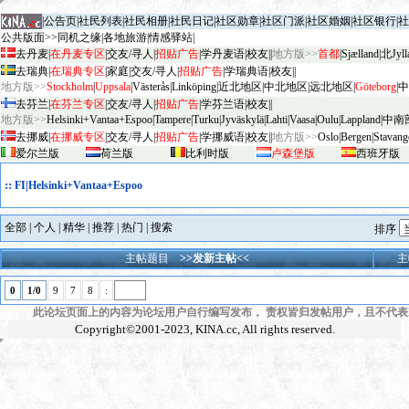
|
公告页
|
社民列表
|
社民相册
|
社民日记
|
社区勋章
|
社区门派
|
社区婚姻
|
社区银行
|
社
公共版面>>
同机之缘
|
各地旅游
|
情感驿站
|
去丹麦
|
在丹麦专区
|
交友/寻人
|
招贴广告
|
学丹麦语
|
校友
||
地方版>>
首都
|
Sjælland
|
北Jyll
去瑞典
|
在瑞典专区
|
家庭
|
交友/寻人
|
招贴广告
|
学瑞典语
|
校友
||
地方版>>
Stockholm
|
Uppsala
|
V
äster
ås
|
Linköping
|
近北地区
|
中北地区
|
远北地区
|
G
öteborg
|
中
去芬兰
|
在芬兰专区
|
交友/寻人
|
招贴广告
|
学芬兰语
|
校友
||
地方版>>
Helsinki+Vantaa+Espoo
|
Tampere
|
Turku
|
Jyv
äskylä
|
Lahti
|
Vaasa
|
Oulu
|
Lapp
land
|
中南
去挪威
|
在挪威专区
|
交友/寻人
|
招贴广告
|
学挪威语
|
校友
||
地方版>>
Oslo
|
Bergen
|
Stavang
爱尔兰版
荷兰版
比利时版
卢森堡版
西班牙版
::
FI|Helsinki+Vantaa+Espoo
全部
|
个人
|
精华
|
推荐
|
热门
|
搜索
排序
主帖题目
>>发新主帖<<
主
0
1/0
9
7
8
:
此论坛页面上的内容为论坛用户自行编写发布， 责权皆归发帖用户，且不代表KI
Copyright©2001-2023,
KINA.cc
, All rights reserved.