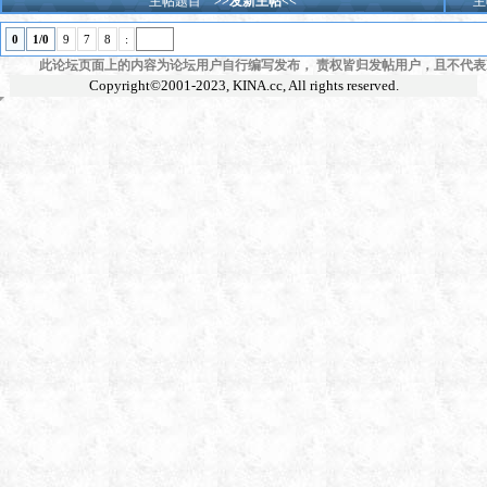
主帖题目
>>发新主帖<<
主
0
1/0
9
7
8
:
此论坛页面上的内容为论坛用户自行编写发布， 责权皆归发帖用户，且不代表KI
Copyright©2001-2023,
KINA.cc
, All rights reserved.