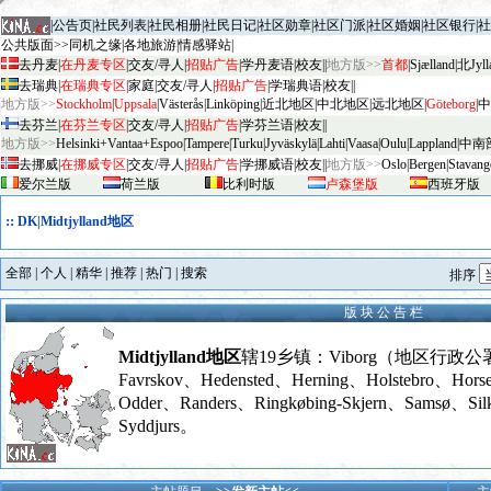
|
公告页
|
社民列表
|
社民相册
|
社民日记
|
社区勋章
|
社区门派
|
社区婚姻
|
社区银行
|
社
公共版面>>
同机之缘
|
各地旅游
|
情感驿站
|
去丹麦
|
在丹麦专区
|
交友/寻人
|
招贴广告
|
学丹麦语
|
校友
||
地方版>>
首都
|
Sjælland
|
北Jyll
去瑞典
|
在瑞典专区
|
家庭
|
交友/寻人
|
招贴广告
|
学瑞典语
|
校友
||
地方版>>
Stockholm
|
Uppsala
|
V
äster
ås
|
Linköping
|
近北地区
|
中北地区
|
远北地区
|
G
öteborg
|
中
去芬兰
|
在芬兰专区
|
交友/寻人
|
招贴广告
|
学芬兰语
|
校友
||
地方版>>
Helsinki+Vantaa+Espoo
|
Tampere
|
Turku
|
Jyv
äskylä
|
Lahti
|
Vaasa
|
Oulu
|
Lapp
land
|
中南
去挪威
|
在挪威专区
|
交友/寻人
|
招贴广告
|
学挪威语
|
校友
||
地方版>>
Oslo
|
Bergen
|
Stavang
爱尔兰版
荷兰版
比利时版
卢森堡版
西班牙版
::
DK|Midtjylland地区
全部
|
个人
|
精华
|
推荐
|
热门
|
搜索
排序
版 块 公 告 栏
Midtjylland地区
辖19乡镇：Viborg（地区行政
Favrskov、Hedensted、Herning、Holstebro、Hors
Odder、Randers、Ringkøbing-Skjern、Samsø、Sil
Syddjurs。