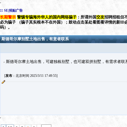
::
SE|招贴广告
长期警示
警惕专骗海外华人的国内网络骗子
：所谓外国
交友
招聘招租但不
必为骗子 （骗子其实根本不在外国）；鼓动点击某处看图看详情的新ID
码）。
斯德哥尔摩别墅土地出售，有意者联系
斯德哥尔摩土地出售，可建独栋别墅，也可建双拼别墅，有需求者联系微信：e
[
发布
：北京时间 2025/3/11 17:49:55]