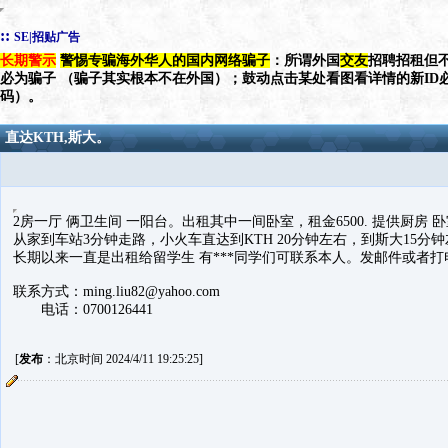
::
SE|招贴广告
长期警示
警惕专骗海外华人的国内网络骗子
：所谓外国
交友
招聘招租但不
必为骗子 （骗子其实根本不在外国）；鼓动点击某处看图看详情的新ID
码）。
直达KTH,斯大。
2房一厅 俩卫生间 一阳台。出租其中一间卧室，租金6500. 提供厨房 
从家到车站3分钟走路，小火车直达到KTH 20分钟左右，到斯大15分
长期以来一直是出租给留学生 有***同学们可联系本人。发邮件或者
联系方式：ming.liu82@yahoo.com
电话：0700126441
[
发布
：北京时间 2024/4/11 19:25:25]