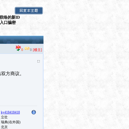
联络的新ID
假入口骗密
0
0
[楼主]
价格双方商议。