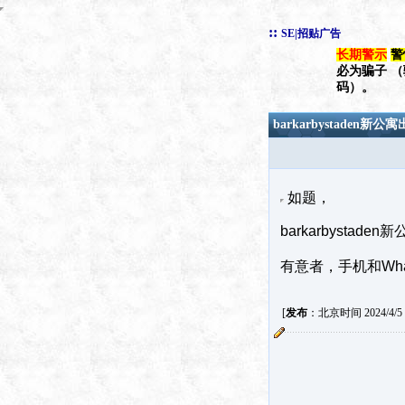
::
SE|招贴广告
长期警示
警
必为骗子 
码）。
barkarbystaden新
如题，
barkarbyst
有意者，手机和Whats
[
发布
：北京时间 2024/4/5 6