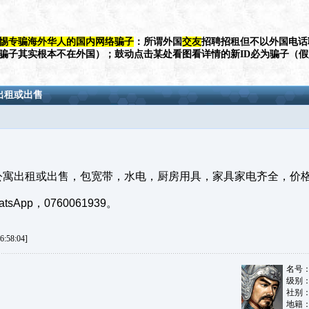
惕专骗海外华人的国内网络骗子
：所谓外国
交友
招聘招租但不以外国电话
（骗子其实根本不在外国）；鼓动点击某处看图看详情的新ID必为骗子（
公寓出租或出售
aden新公寓出租或出售，包宽带，水电，厨房用具，家具家电齐全，
App，0760061939。
:58:04]