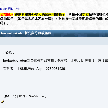
::
SE|招贴广告
长期警示
警惕专骗海外华人的国内网络骗子
：所谓外国
交友
招聘招租但不
必为骗子 （骗子其实根本不在外国）；鼓动点击某处看图看详情的新ID
码）。
barkarbystaden新公寓分租或整租
如题，
barkarbystaden新公寓分租或整租，包宽带，水电，厨房用具，家
有意者，手机和WhatsApp，0760061939。
[
发布
：北京时间 2024/4/5 6:56:48]