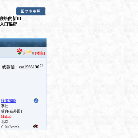
联络的新ID
假入口骗密
0
0
[楼主]
信：cat1966196