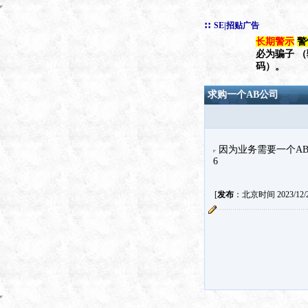
::
SE|招贴广告
长期警示
警
必为骗子 
码）。
求购一个AB公司
因为业务需要一个AB公
6
[
发布
：北京时间 2023/12/23