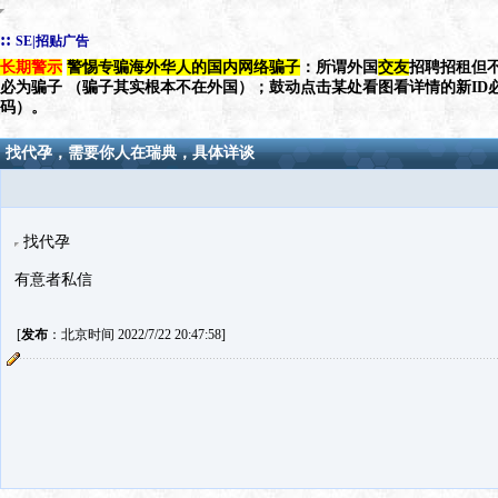
::
SE|招贴广告
长期警示
警惕专骗海外华人的国内网络骗子
：所谓外国
交友
招聘招租但不
必为骗子 （骗子其实根本不在外国）；鼓动点击某处看图看详情的新ID
码）。
找代孕，需要你人在瑞典，具体详谈
找代孕
有意者私信
[
发布
：北京时间 2022/7/22 20:47:58]