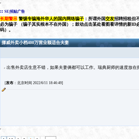
::
SE|招贴广告
长期警示
警惕专骗海外华人的国内网络骗子
：所谓外国
交友
招聘招租但不
必为骗子 （骗子其实根本不在外国）；鼓动点击某处看图看详情的新ID
码）。
挪威外卖小档400万营业额适合夫妻
出售外卖店生意不错，如果夫妻俩都可以工作。瑞典厨师的速度放在
[
发布
：北京时间 2022/6/11 18:46:49]