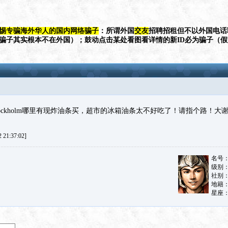
惕专骗海外华人的国内网络骗子
：所谓外国
交友
招聘招租但不以外国电话
（骗子其实根本不在外国）；鼓动点击某处看图看详情的新ID必为骗子（
ockholm哪里有现炸油条买，超市的冰箱油条太不好吃了！请指个路！大
21:37:02]