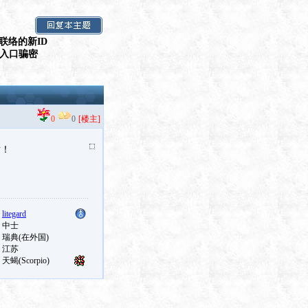
联络的新ID
假入口骗密
0
0
[楼主]
谢！