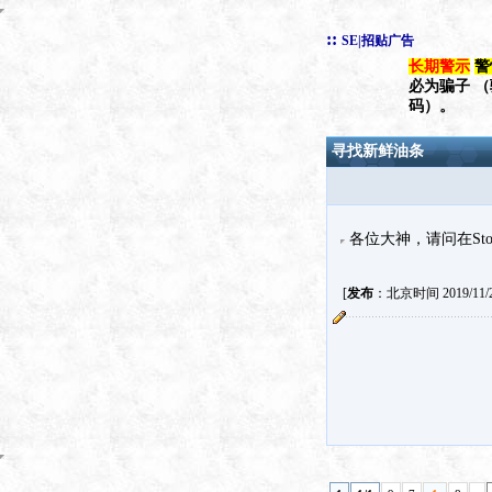
::
SE|招贴广告
长期警示
警
必为骗子 
码）。
寻找新鲜油条
各位大神，请问在St
[
发布
：北京时间 2019/11/2 