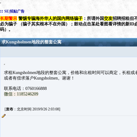
::
SE|招贴广告
长期警示
警惕专骗海外华人的国内网络骗子
：所谓外国
交友
招聘招租但不
必为骗子 （骗子其实根本不在外国）；鼓动点击某处看图看详情的新ID
码）。
求Kungsholmen地段的整套公寓
求租Kungsholmen地段的整套公寓，价格和出租时间可以商定，长租
或者有偿求落户Kungsholmen。谢谢！
联系电话：0760166888
微信：1185246209
[
发布
：北京时间 2019/9/26 2:03:08]