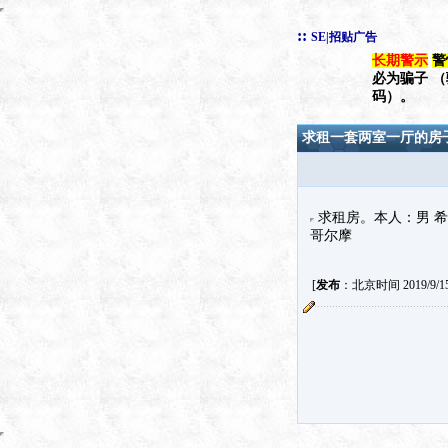
::
SE|招贴广告
长期警示
警
必为骗子 
码）。
求租一套两室一厅的房
求租房。本人：男 希望
哥尔摩
[
发布
：北京时间 2019/9/15 