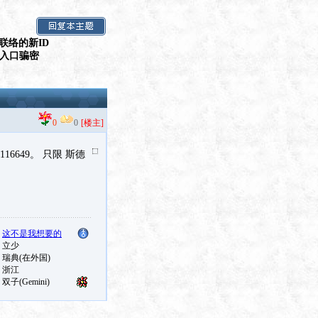
联络的新ID
假入口骗密
0
0
[楼主]
6649。 只限 斯德