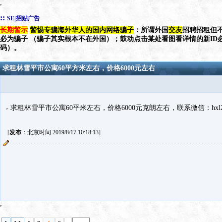
::
SE|招贴广告
长期警示
警惕专骗海外华人的国内网络骗子
：所谓外国
交友
招聘招租但不
必为骗子 （骗子其实根本不在外国）；鼓动点击某处看图看详情的新ID
码）。
求租林雪平市公寓60平方米左右，价格6000元左右
求租林雪平市公寓60平米左右，价格6000元克朗左右，联系微信：hxl261
[
发布
：北京时间 2019/8/17 10:18:13]