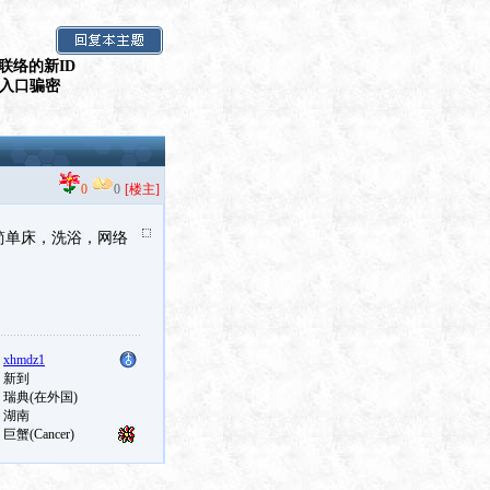
联络的新ID
假入口骗密
0
0
[楼主]
，有简单床，洗浴，网络