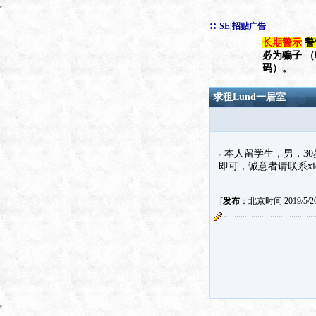
::
SE|招贴广告
长期警示
警
必为骗子 
码）。
求租Lund一居室
本人留学生，男，30岁，
即可，诚意者请联系xiehon
[
发布
：北京时间 2019/5/20 