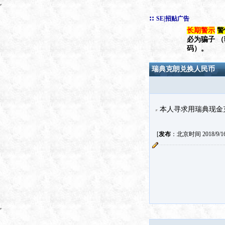
::
SE|招贴广告
长期警示
警
必为骗子 
码）。
瑞典克朗兑换人民币
本人寻求用瑞典现金克
[
发布
：北京时间 2018/9/16 