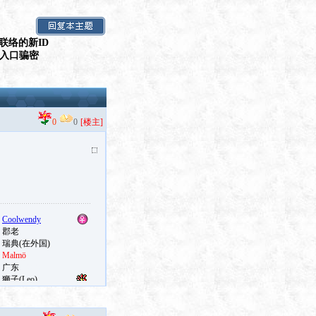
联络的新ID
假入口骗密
0
0
[楼主]