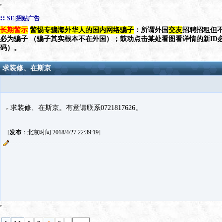
::
SE|招贴广告
长期警示
警惕专骗海外华人的国内网络骗子
：所谓外国
交友
招聘招租但不
必为骗子 （骗子其实根本不在外国）；鼓动点击某处看图看详情的新ID
码）。
求装修、在斯京
求装修、在斯京。有意请联系0721817626。
[
发布
：北京时间 2018/4/27 22:39:19]