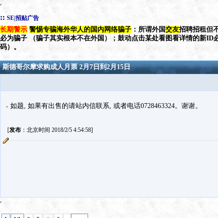
::
SE|招贴广告
长期警示
警惕专骗海外华人的国内网络骗子
：所谓外国
交友
招聘招租但不
必为骗子 （骗子其实根本不在外国）；鼓动点击某处看图看详情的新ID
码）。
斯德哥尔摩求购成人月票 2月7日到2月15日
如题, 如果有出售的请站内信联系, 或者电话0728463324。谢谢。
[
发布
：北京时间 2018/2/5 4:54:58]