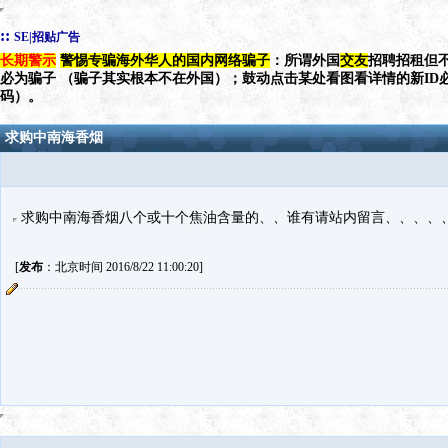
::
SE|招贴广告
长期警示
警惕专骗海外华人的国内网络骗子
：所谓外国
交友
招聘招租但不
必为骗子 （骗子其实根本不在外国）；鼓动点击某处看图看详情的新ID
码）。
求购中南海香烟
求购中南海香烟八个或十个焦油含量的、、谁有请站内留言、、、、
[
发布
：北京时间 2016/8/22 11:00:20]