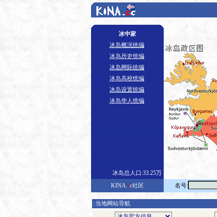
冰中家
冰岛概况统编
冰岛历史统编
冰岛网际统编
冰岛高校统编
冰岛设置统编
冰岛华人统编
冰岛总人口:33.25万
KINA.
c
c社区
名号:
::当地网站导航