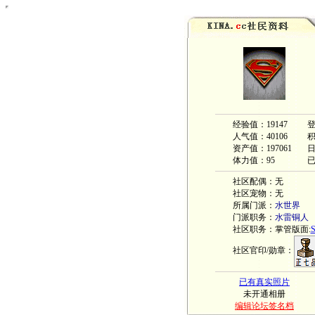
经验值：19147
登
人气值：40106
积
资产值：197061
体力值：95
已
社区配偶：无
社区宠物：无
所属门派：
水世界
门派职务：
水雷铜人
社区职务：掌管版面:
S
社区官印/勋章：
已有真实照片
未开通相册
编辑论坛签名档