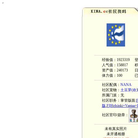
经验值：1923319
登
人气值：158817
积
资产值：240173
体力值：100
已
社区配偶：
NANA
社区宠物：
土豆芽(欢
所属门派：无
社区职务：掌管版面:
版
,
FI|Helsinki+Vantaa+
社区官印/勋章：
未有真实照片
未开通相册