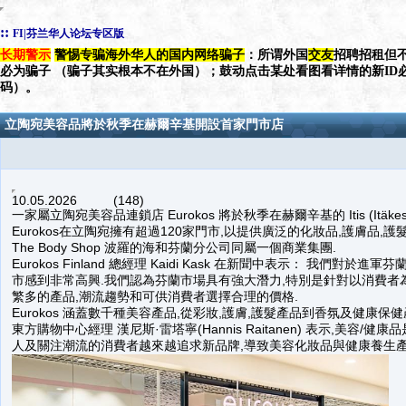
::
FI|芬兰华人论坛专区版
长期警示
警惕专骗海外华人的国内网络骗子
：所谓外国
交友
招聘招租但不
必为骗子 （骗子其实根本不在外国）；鼓动点击某处看图看详情的新ID
码）。
立陶宛美容品將於秋季在赫爾辛基開設首家門市店
10.05.2026 (148)
一家屬立陶宛美容品連鎖店 Eurokos 將於秋季在赫爾辛基的 Itis (Itä
Eurokos在立陶宛擁有超過120家門市,以提供廣泛的化妝品,護膚品,護髮
The Body Shop 波羅的海和芬蘭分公司同屬一個商業集團.
Eurokos Finland 總經理 Kaidi Kask 在新聞中表示： 我們對於
市感到非常高興.我們認為芬蘭市場具有強大潛力,特別是針對以消費者
繁多的產品,潮流趨勢和可供消費者選擇合理的價格.
Eurokos 涵蓋數千種美容產品,從彩妝,護膚,護髮產品到香氛及健康保
東方購物中心經理 漢尼斯·雷塔寧(Hannis Raitanen) 表示,美容
人及關注潮流的消費者越來越追求新品牌,導致美容化妝品與健康養生產