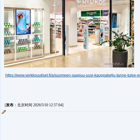
https://www.verkkouutiset.fi/a/suomeen-saapuu-uusi-kauppaketju-tanne-tulee
[
发布
：北京时间 2026/5/10 12:57:04]