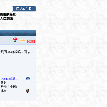
联络的新ID
假入口骗密
0
0
[楼主]
带到哥本哈根吗？可以