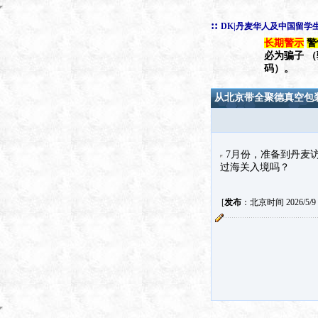
::
DK|丹麦华人及中国留学
长期警示
警
必为骗子 
码）。
从北京带全聚德真空包
7月份，准备到丹麦
过海关入境吗？
[
发布
：北京时间 2026/5/9 1