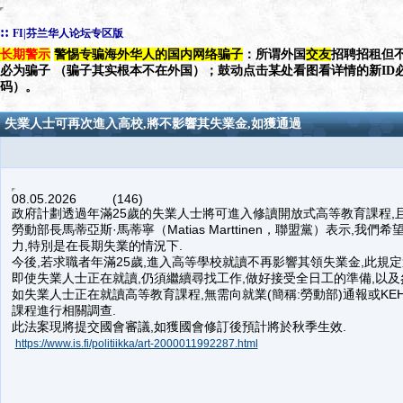
::
FI|芬兰华人论坛专区版
长期警示
警惕专骗海外华人的国内网络骗子
：所谓外国
交友
招聘招租但不
必为骗子 （骗子其实根本不在外国）；鼓动点击某处看图看详情的新ID
码）。
失業人士可再次進入高校,將不影響其失業金,如獲通過
08.05.2026 (146)
政府計劃透過年滿25歲的失業人士將可進入修讀開放式高等教育課程,
勞動部長馬蒂亞斯·馬蒂寧（Matias Marttinen，聯盟黨）表示,
力,特別是在長期失業的情況下.
今後,若求職者年滿25歲,進入高等學校就讀不再影響其領失業金,此規定
即使失業人士正在就讀,仍須繼續尋找工作,做好接受全日工的準備,以及
如失業人士正在就讀高等教育課程,無需向就業(簡稱:勞動部)通報或KE
課程進行相關調查.
此法案現將提交國會審議,如獲國會修訂後預計將於秋季生效.
https://www.is.fi/politiikka/art-2000011992287.html