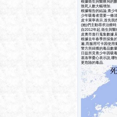
根據衛生與醫療局的數據
致死人數大幅增加.
根據報告的結論,青少
少年吸毒者需要一條清
皮卡萊寧表示,首先我
(她)們主動尋求治療時
自2012年起,衛生與醫
皮奧市進行蒐集數據,
根據去年春季所採集的
遍,而服用可卡因使用量
警方所緝獲的毒品數量
日益所見青少年因吸毒
基洛寧憂心表示說,哪
更危險的毒品.