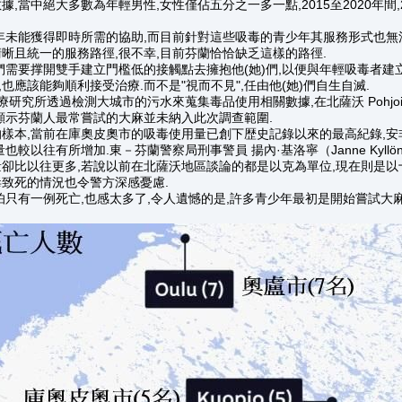
,當中絕大多數為年輕男性,女性僅佔五分之一多一點,2015至2020年間
年未能獲得即時所需的協助,而目前針對這些吸毒的青少年其服務形式也無
晰且統一的服務路徑,很不幸,目前芬蘭恰恰缺乏這樣的路徑.
們需要撑開雙手建立門檻低的接觸點去擁抱他(她)們,以便與年輕吸毒者建
,也應該能夠順利接受治療.而不是"視而不見",任由他(她)們自生自滅.
療研究所透過檢測大城市的污水來蒐集毒品使用相關數據,在北薩沃 Pohjois-
顯示芬蘭人最常嘗試的大麻並未納入此次調查範圍.
樣本,當前在庫奧皮奧市的吸毒使用量已創下歴史記錄以來的最高紀錄,安
也較以往有所增加.東－芬蘭警察局刑事警員 揚內·基洛寧（Janne Kyllö
卻比以往更多,若說以前在北薩沃地區談論的都是以克為單位,現在則是以
致死的情況也令警方深感憂慮.
怕只有一例死亡,也感太多了,令人遺憾的是,許多青少年最初是開始嘗試大