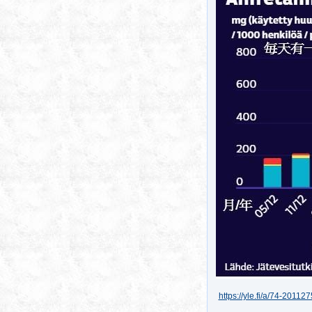
https://yle.fi/a/74-20112