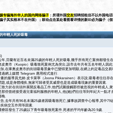
惕专骗海外华人的国内网络骗子
：所谓外国
交友
招聘招租但不以外国电话
（骗子其实根本不在外国）；鼓动点击某处看图看详情的新ID必为骗子（
歲的年輕人死於吸毒
)
去年,芬蘭有近百名未滿25歲的年輕人死於吸毒,幾乎所有死亡案例都發生
皮奧市（Kuopio）吸毒致死案例尤為突出,該市去年共有五名年輕人因此
加,在庫奧皮奧市的街頭吸毒景象中已變得更加明顯,在網上約定毒品交易
網上媒體 Telegram 應用程式進行.
的服導員尤納·皮卡萊寧（Joona Pikkarainen）表示說,吸毒者往往
問題,或是身體殘疾,無家可歸者受其威脅也是造成吸毒現象的重要因素.
正致力於在街頭外展開反毒品工作,他們試圖接觸那些被忽視的年輕成人,衆
是那些曾經接受過兒童福利服務的年輕人,他(她)們往往等到年紀大一點才
晚.
告,去年共有96名未滿25歲者因吸毒致死亡,據事故調查中心報導,其中79
疾病交互作用等因素.
療區發生了25歲以下青年吸毒致死案件.死者的平均年齡為20.9歲.