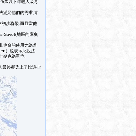
,25歲以下年輕人吸毒
法滿足他們的需求,青
立初步聯繫.而且當他
Savo)(地區的庫奧
非他命的使用尤為普
nen）也表示此說法.
十幾克為單位.
麻,最終卻染上了比這些