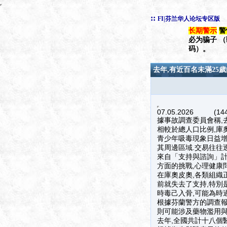
::
FI|芬兰华人论坛专区版
长期警示
警
必为骗子 
码）。
去年,有近百名未滿25
07.05.2026 (144
據事故調查委員會稱,
相較於總人口比例,庫奧
青少年吸毒現象日益增
其周邊區域.交易往往透過
來自「支持與諮詢」計畫
方面的挑戰,心理健康
在庫奧皮奧,各類組織
前就失去了支持,特別
時毒己入骨,可能為時過
根據芬蘭警方的調查報
則可能涉及藥物濫用與
去年,全國共計十八個醫