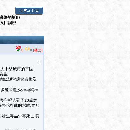
联络的新ID
假入口骗密
0
0
[楼主]
在大中型城市的市區.
喪生.
地點,通常設於市集及
存在多種問題,受神經精神
多年輕人到了18歲之
去尋求可能的幫助,而那
起發生毒品中毒死亡,其