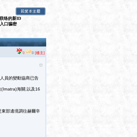
联络的新ID
假入口骗密
0
0
[楼主]
境人員的變動協商已告
matra)海關,以及16
工從東部邊境調往赫爾辛