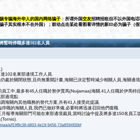
惕专骗海外华人的国内网络骗子
：所谓外国
交友
招聘招租但不以外国电话
（骗子其实根本不在外国）；鼓动点击某处看图看详情的新ID必为骗子（
將暫時停職多達102名人員
)
達102名東部邊境工作人員.
仍處於關閉狀態,且尚無重開計畫,海關已決定暫時減少相關人員,海關邊
工中,最多有45人任職於努伊賈馬(Nuijamaa)海關,41人任職於伊馬特拉(I
部過境點.
調海關內其他職務的替代方案,共有41人接受此提議.
臨停職的海關人員,我們已做好準備,必要時將迅速召回他們復職.
i》曾於三月報導海關部門可能在東部邊境裁員,當時討論中提及將多達150名員
ornio).
/kotimaa/a/f19f9c38-d803-4e19-9456-73a8594f30bf