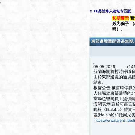
::
FI|芬兰华人论坛专区版
长期警示
警
必为骗子 
码）。
東部邊境重開遥遥無期,
05.05.2026 (141
芬蘭海關將暫時停職多
由於東部邊境的過境點
結束.
根據公告,被暫時停職的員
人任職於東部邊境的北
當局也曾向員工提供轉
海關表示:對於可能面
晚報《Iltaleht
基(Helsink)和托爾尼奧(T
https://www.iltalehti.fi