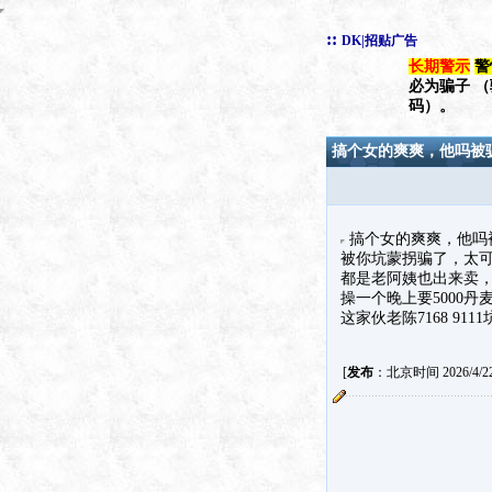
::
DK|招贴广告
长期警示
警
必为骗子 
码）。
搞个女的爽爽，他吗被
搞个女的爽爽，他吗被
被你坑蒙拐骗了，太
都是老阿姨也出来卖
操一个晚上要5000
这家伙老陈7168 9
[
发布
：北京时间 2026/4/22 