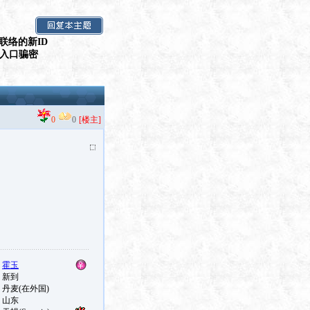
联络的新ID
假入口骗密
0
0
[楼主]