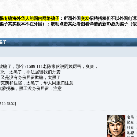
惕专骗海外华人的国内网络骗子
：所谓外国
交友
招聘招租但不以外国电话
（骗子其实根本不在外国）；鼓动点击某处看图看详情的新ID必为骗子（
骗了
骗了，那个71689 111老陈家伙说阿姨厉害，爽爽，
可恶，太黑了，非法居留我们丹麦
，又是没有身份居留欺骗，太黑了
丹麦克朗和住宿，太黑了，华人同胞们注意
111坑蒙拐骗，黑工没身份居留，注意
15:48:52]