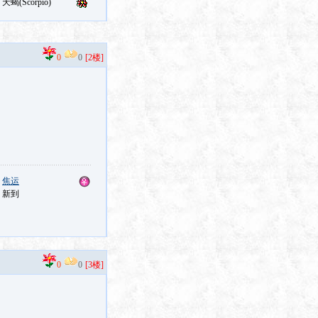
0
0
[2楼]
：
焦运
：新到
0
0
[3楼]