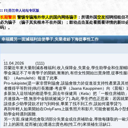
::
FI|芬兰华人论坛专区版
长期警示
警惕专骗海外华人的国内网络骗子
：所谓外国
交友
招聘招租但不
必为骗子 （骗子其实根本不在外国）；鼓动点击某处看图看详情的新ID
码）。
幸福國另一面減福利迫使學子,失業者紛下海從事性工作
11.04.2026 (111)
芬蘭近年來大量削減各種福利,收入保障金,失業金,學生助學金和住屋輔
學金滿足不了年青學子的開銷,漸漸的,有些女性開始岀賣身體,從事性服
報》（Aamulehti）報道了此事.
Pro-tukipiste(是一家非營利協會,該協會致力於促進並支持性產
者獲得平等對待)執行長雅娜·考皮寧（Jaana Kauppinen）向《晨
多新加入這領域的都是學生,因去年保健局（Kela）把「一般住房補助
共連接為一體,無形中金額就被減少了),為此,學生們也正思索：若因就
該借多少助學貸款才好?(到時侯,畢業了找不到工作,該如何還學貸?).
再則年輕人如果開始在OnlyFans上販售照片和影片,可能會被視為小型
助學金時遇到困難.
另一方面,保健局也會取消部分失業金或住房補助金,導致每賺取的一歐
計上的困境,從而被(迫)透過岀賣色相(性工作)來填補生活缺口.