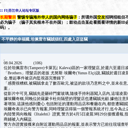
::
FI|芬兰华人论坛专区版
长期警示
警惕专骗海外华人的国内网络骗子
：所谓外国
交友
招聘招租但不
必为骗子 （骗子其实根本不在外国）；鼓动点击某处看图看详情的新ID
码）。
不平靜的幸福國,坦佩雷市竊賊猖狂,四處入店盜竊
08.04.2026 (106)
位於坦佩雷市(Tampere)卡萊瓦( Kaleva)區的一家理髮店,於週六至週
「Brothers」理髮店的老扳 尤努斯·埃爾奇(Yunus Elçi)說,竊
金,整起事件被店內監視器完整錄下.
「感覺很糟糕,被竊賊拿走了數百歐元,被盜的款項乃意料之中,並未在意
案」.
從影片中可見,竊賊先是砸碎門窗玻璃,隨後手持利器闖入店內,這場凌晨
據埃爾奇稱,同晚位於薩蒙卡杜街隔壁的理髮店也遭竊賊光顧.據他注意
著增加,這讓他感到憂心.包括附近的運動用品店和餐廳在內,都曾遭竊賊
埃爾奇表示已向警方報案,同時理髮店得裝一個警報系統才行,迄今為止
內陸警局向晚報《Iltalehti》證實,警方於4月5日凌晨3時29分接獲通報
商鋪被入內竊盜.
警方亦證實接獲來自附近運動用品店的報案,並表示警方已前往現場查明