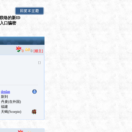
联络的新ID
假入口骗密
0
0
[楼主]