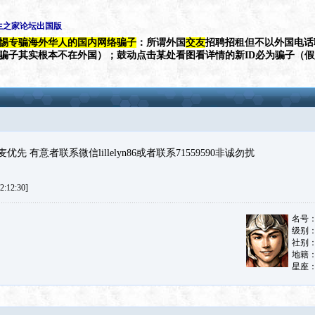
生之家论坛出国版
惕专骗海外华人的国内网络骗子
：所谓外国
交友
招聘招租但不以外国电话
（骗子其实根本不在外国）；鼓动点击某处看图看详情的新ID必为骗子（
 有意者联系微信lillelyn86或者联系71559590非诚勿扰
:12:30]