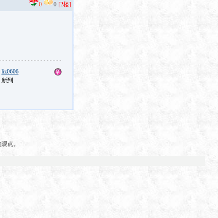
0
0
[2楼]
：
liz0606
：新到
的观点。