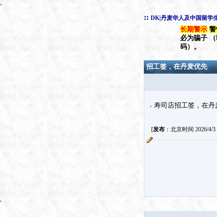
::
DK|丹麦华人及中国留学
长期警示
警
必为骗子 
码）。
招工签，在丹麦优先
寿司店招工签，在丹麦优先
[
发布
：北京时间 2026/4/3 2