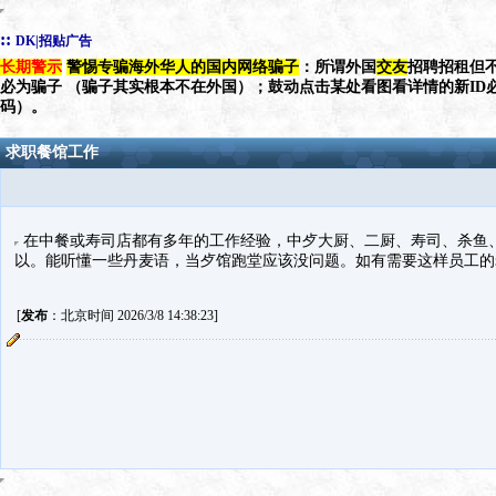
::
DK|招贴广告
长期警示
警惕专骗海外华人的国内网络骗子
：所谓外国
交友
招聘招租但不
必为骗子 （骗子其实根本不在外国）；鼓动点击某处看图看详情的新ID
码）。
求职餐馆工作
在中餐或寿司店都有多年的工作经验，中歺大厨、二厨、寿司、杀鱼
以。能听懂一些丹麦语，当歺馆跑堂应该没问题。如有需要这样员工的老板请
[
发布
：北京时间 2026/3/8 14:38:23]