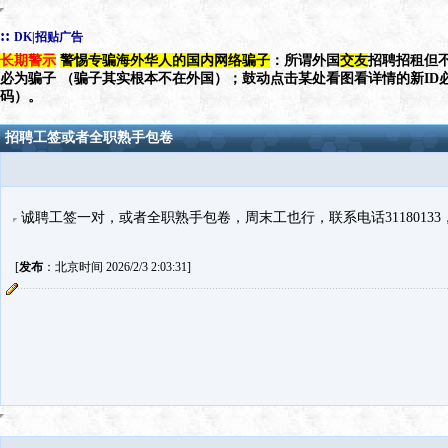
::
DK|招贴广告
长期警示
警惕专骗海外华人的国内网络骗子
：所谓外国
交友
招聘招租但不
必为骗子 （骗子其实根本不在外国）；鼓动点击某处看图看详情的新ID
码）。
招聘工签或者全职熟手包卷
诚聘工签一对，或者全职熟手包卷，周末工也行，联系电话31180133
[
发布
：北京时间 2026/2/3 2:03:31]