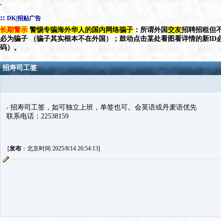
::
DK|招贴广告
长期警示
警惕专骗海外华人的国内网络骗子
：所谓外国
交友
招聘招租但不
必为骗子 （骗子其实根本不在外国）；鼓动点击某处看图看详情的新ID
码）。
招寿司工签
招寿司工签，如可独立上班，单签也可。会英语或丹麦语优先
联系电话：22538159
[
发布
：北京时间 2025/8/14 20:54:13]