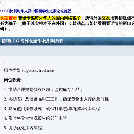
::
BE|比利时华人及中国留学生之家论坛首版
长期警示
警惕专骗海外华人的国内网络骗子
：所谓外国
交友
招聘招租但不
必为骗子 （骗子其实根本不在外国）；鼓动点击某处看图看详情的新ID
码）。
招聘LGG 海外仓操作-比利时列日
职位类型 stage/cdd/freelance
岗位职责
1. 协助合理规划储存区域，监控库存产品；
2. 协助安排及监督临时工工作，确保货物出入库的及时性；
3. 熟练使用操作系统，确保打单/拣单/配单/出库流程；
4. 及时将异常情况报告给部门主管；
5. 协助优化库内流程。