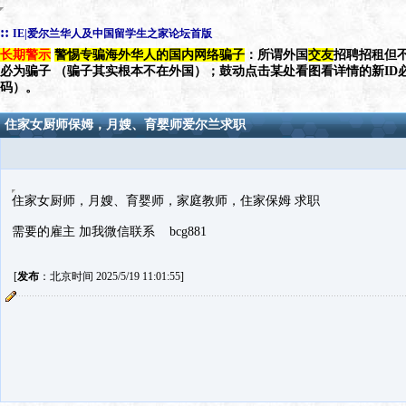
::
IE|爱尔兰华人及中国留学生之家论坛首版
长期警示
警惕专骗海外华人的国内网络骗子
：所谓外国
交友
招聘招租但不
必为骗子 （骗子其实根本不在外国）；鼓动点击某处看图看详情的新ID
码）。
住家女厨师保姆，月嫂、育婴师爱尔兰求职
住家女厨师，月嫂、育婴师，家庭教师，住家保姆 求职
需要的雇主 加我微信联系 bcg881
[
发布
：北京时间 2025/5/19 11:01:55]