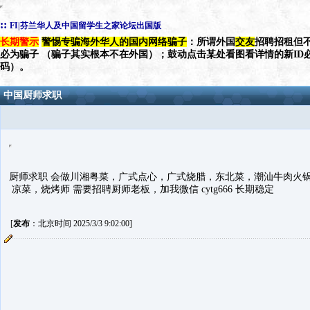
::
FI|芬兰华人及中国留学生之家论坛出国版
长期警示
警惕专骗海外华人的国内网络骗子
：所谓外国
交友
招聘招租但不
必为骗子 （骗子其实根本不在外国）；鼓动点击某处看图看详情的新ID
码）。
中国厨师求职
厨师求职 会做川湘粤菜，广式点心，广式烧腊，东北菜，潮汕牛肉火
凉菜，烧烤师 需要招聘厨师老板，加我微信 cytg666 长期稳定
[
发布
：北京时间 2025/3/3 9:02:00]