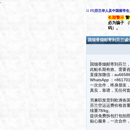
::
FI|芬兰华人及中国留学
长期警示
警
必为骗子 
码）。
国烟香烟邮寄到芬兰诚
国烟香烟邮寄到芬兰
此帖长期有效。需要
直接加微信：au6658
WhatsApp ：+861701
一次合作，终身朋友
真实，靠谱，无任何
另兼职发货到欧洲各
芬兰空运运费价格首重9
续重78/kg。
提供免费拆包打包拍
贴心服务，一次合作