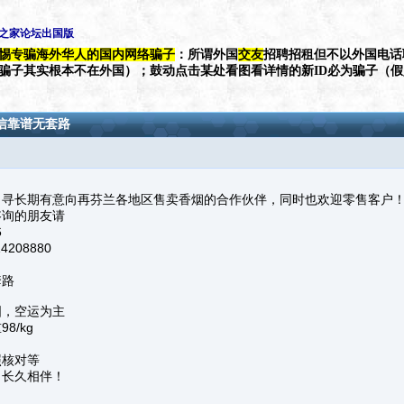
生之家论坛出国版
惕专骗海外华人的国内网络骗子
：所谓外国
交友
招聘招租但不以外国电话
（骗子其实根本不在外国）；鼓动点击某处看图看详情的新ID必为骗子（
信靠谱无套路
，寻长期有意向再芬兰各地区售卖香烟的合作伙伴，同时也欢迎零售客户
咨询的朋友请
6
4208880
，
套路
国，空运为主
8/kg
照核对等
，长久相伴！