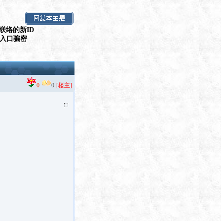
联络的新ID
假入口骗密
0
0
[楼主]
！