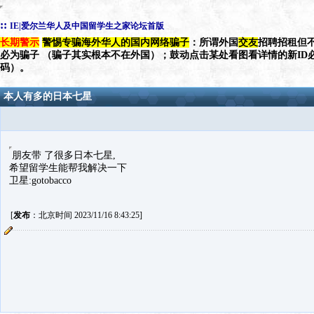
::
IE|爱尔兰华人及中国留学生之家论坛首版
长期警示
警惕专骗海外华人的国内网络骗子
：所谓外国
交友
招聘招租但不
必为骗子 （骗子其实根本不在外国）；鼓动点击某处看图看详情的新ID
码）。
本人有多的日本七星
朋友带 了很多日本七星,
希望留学生能帮我解决一下
卫星:gotobacco
[
发布
：北京时间 2023/11/16 8:43:25]