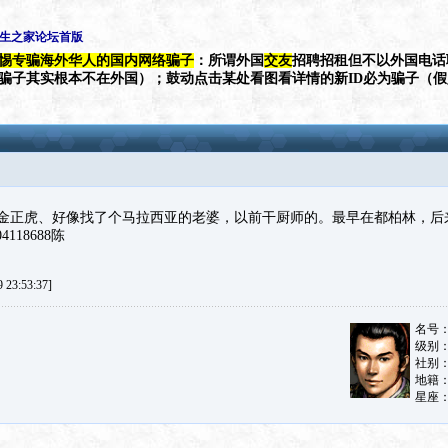
学生之家论坛首版
惕专骗海外华人的国内网络骗子
：所谓外国
交友
招聘招租但不以外国电话
（骗子其实根本不在外国）；鼓动点击某处看图看详情的新ID必为骗子（
金正虎、好像找了个马拉西亚的老婆，以前干厨师的。最早在都柏林，后
118688陈
23:53:37]