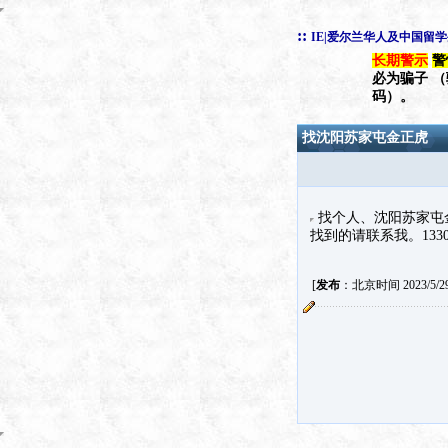
::
IE|爱尔兰华人及中国留
长期警示
警
必为骗子 
码）。
找沈阳苏家屯金正虎
找个人、沈阳苏家屯
找到的请联系我。13304
[
发布
：北京时间 2023/5/29 