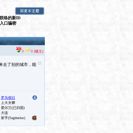
联络的新ID
假入口骗密
0
0
[楼主]
来去了别的城市，能