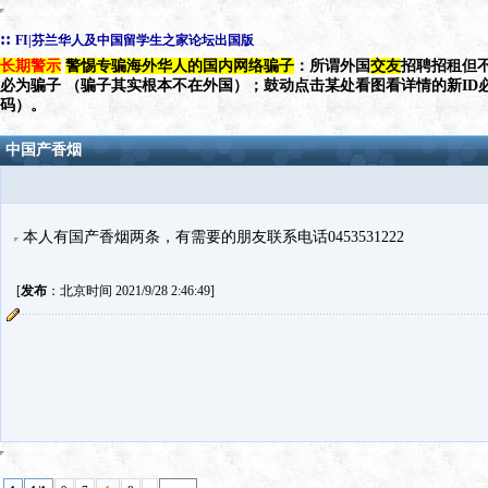
::
FI|芬兰华人及中国留学生之家论坛出国版
长期警示
警惕专骗海外华人的国内网络骗子
：所谓外国
交友
招聘招租但不
必为骗子 （骗子其实根本不在外国）；鼓动点击某处看图看详情的新ID
码）。
中国产香烟
本人有国产香烟两条，有需要的朋友联系电话0453531222
[
发布
：北京时间 2021/9/28 2:46:49]