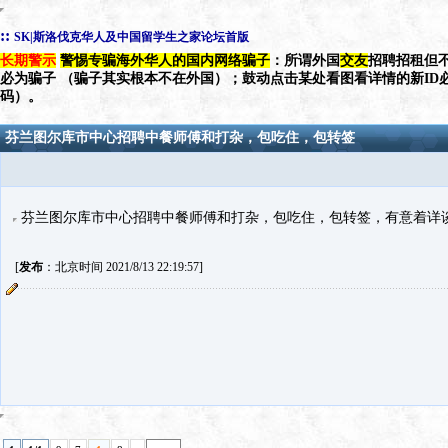
::
SK|斯洛伐克华人及中国留学生之家论坛首版
长期警示
警惕专骗海外华人的国内网络骗子
：所谓外国
交友
招聘招租但不
必为骗子 （骗子其实根本不在外国）；鼓动点击某处看图看详情的新ID
码）。
芬兰图尔库市中心招聘中餐师傅和打杂，包吃住，包转签
芬兰图尔库市中心招聘中餐师傅和打杂，包吃住，包转签，有意着详谈。微
[
发布
：北京时间 2021/8/13 22:19:57]